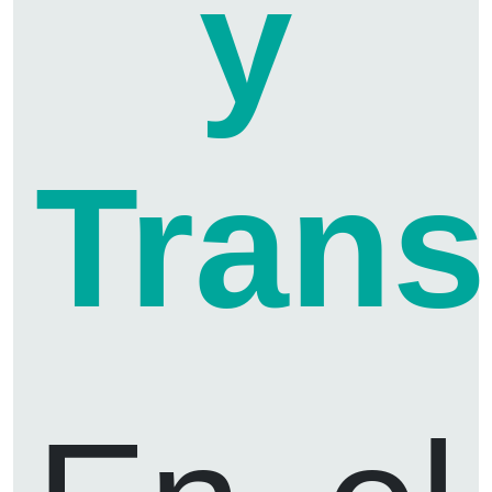
y
Trans