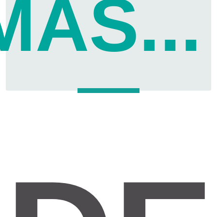
MÁS...
abarc
áreas