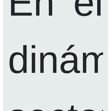
En el
dinám