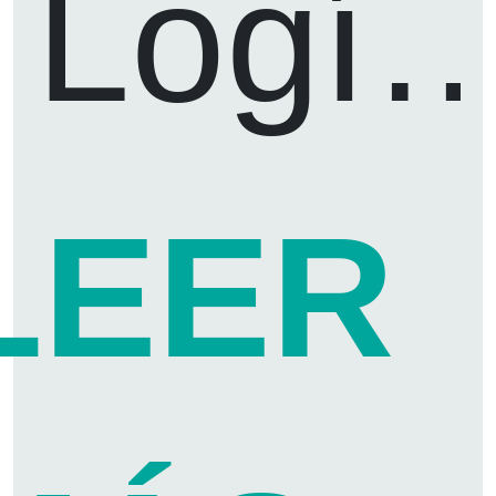
Logíst
LEER
que