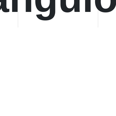
diseñ
linaci
lazam
para