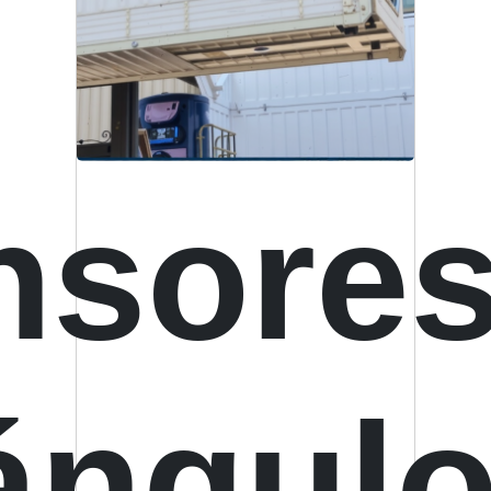
de
nsores
medic
ángulo