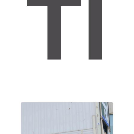
TI
y
tecno